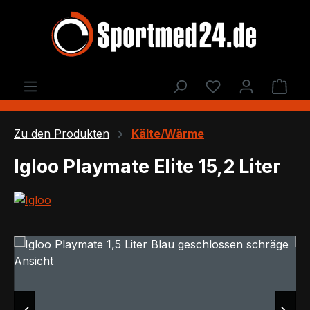
Zum Hauptinhalt springen
Du hast 0 Produ
Ware
Zu den Produkten
Kälte/Wärme
Igloo Playmate Elite 15,2 Liter
Bildergalerie überspringen