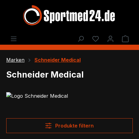
Zum Hauptinhalt springen
Du hast 0 Produ
Ware
Marken
Schneider Medical
Schneider Medical
Produkte filtern