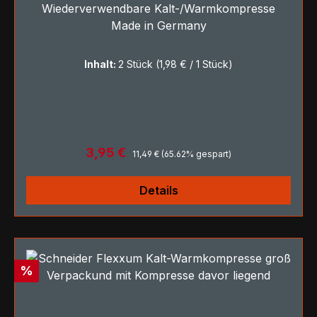
Wiederverwendbare Kalt-/Warmkompresse
Made in Germany
Inhalt:
2 Stück
(1,98 € / 1 Stück)
Regulärer Preis:
Verkaufspreis:
3,95 €
11,49 €
(65.62% gespart)
Details
Rabatt
%