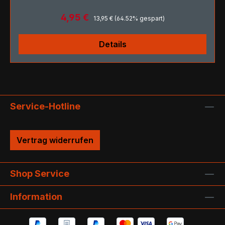
Regulärer Preis:
Verkaufspreis:
4,95 €
13,95 €
(64.52% gespart)
Details
Service-Hotline
Vertrag widerrufen
Shop Service
Information