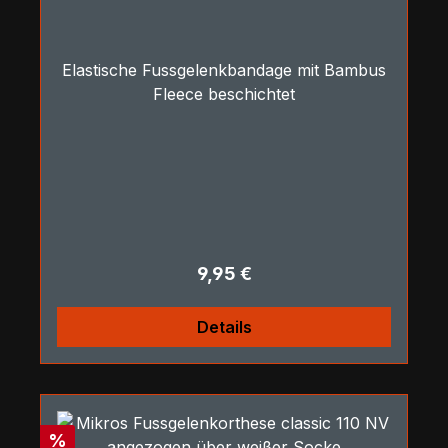
Elastische Fussgelenkbandage mit Bambus
Fleece beschichtet
Regulärer Preis:
9,95 €
Details
Rabatt
%