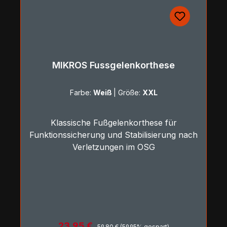
MIKROS Fussgelenkorthese
Farbe:
Weiß
|
Größe:
XXL
Klassische Fußgelenkorthese für
Funktionssicherung und Stabilisierung nach
Verletzungen im OSG
Regulärer Preis:
Verkaufspreis:
23,95 €
59,80 €
(59.95% gespart)