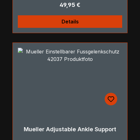
Regulärer Preis:
49,95 €
Details
Mueller Adjustable Ankle Support