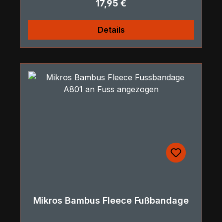
Regulärer Preis:
17,95 €
Details
Mikros Bambus Fleece Fußbandage