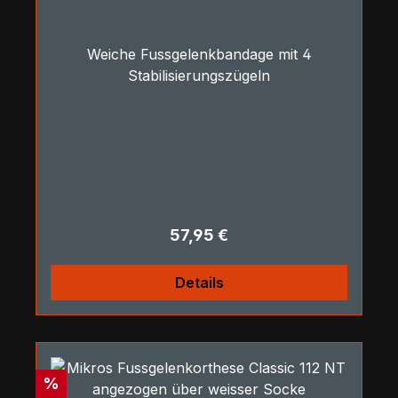
Weiche Fussgelenkbandage mit 4
Stabilisierungszügeln
Regulärer Preis:
57,95 €
Details
Rabatt
%