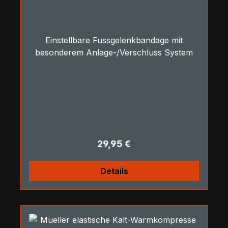
Einstellbare Fussgelenkbandage mit
besonderem Anlage-/Verschluss System
Regulärer Preis:
29,95 €
Details