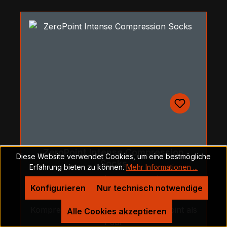
ZeroPoint Intense Compression
Diese Website verwendet Cookies, um eine bestmögliche
Socks
Erfahrung bieten zu können.
Mehr Informationen ...
Farbe:
Deep White
|
Größe:
35-37
|
Variante:
Konfigurieren
Nur technisch notwendige
Damen
Kompressions Strümpfe von Zero Point als
Alle Cookies akzeptieren
Paar