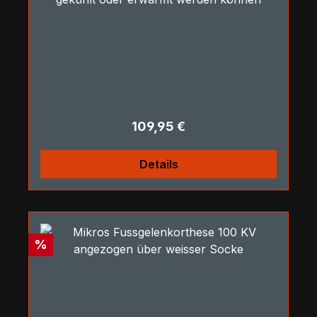
Regulärer Preis:
109,95 €
Details
Rabatt
%