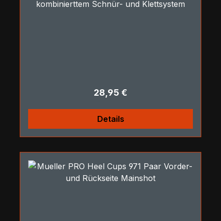
kombinierttem Schnür- und Klettsystem
Regulärer Preis:
28,95 €
Details