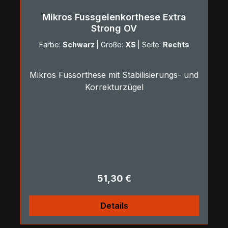
Mikros Fussgelenkorthese Extra
Strong OV
Farbe:
Schwarz
|
Größe:
XS
|
Seite:
Rechts
Mikros Fussorthese mit Stabilisierungs- und
Korrekturzügel
Regulärer Preis:
51,30 €
Details