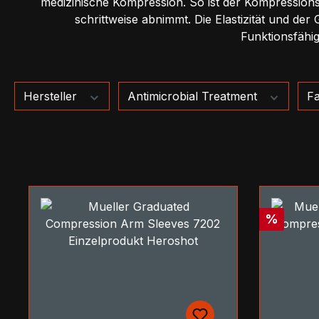
medizinische Kompression. So ist der Kompression
schrittweise abnimmt. Die Elastizität und der
Funktionsfähi
Hersteller
Antimicrobial Treatment
F
Rabatt
%