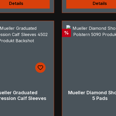
Details
Details
Rabatt
%
eller Graduated
Mueller Diamond Sho
ession Calf Sleeves
5 Pads