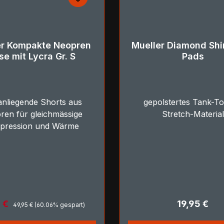
er Kompakte Neopren
Mueller Diamond Shir
se mit Lycra Gr. S
Pads
anliegende Shorts aus
gepolstertes Tank-To
ren für gleichmässige
Stretch-Material
pression und Wärme
Regulärer Preis:
ufspreis:
Regulärer P
5 €
19,95 €
49,95 €
(60.06% gespart)