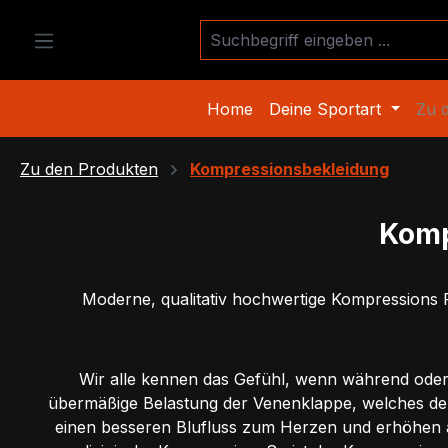
m Hauptinhalt springen
Zur Suche springen
Zur Hauptnavigation springen
Home
Deine Sportart
Zu 
Zu den Produkten
Kompressionsbekleidung
Komp
Moderne, qualitativ hochwertige Kompressions P
Wir alle kennen das Gefühl, wenn während oder
übermäßige Belastung der Venenklappe, welches de
einen besseren Blufluss zum Herzen und erhöhen a