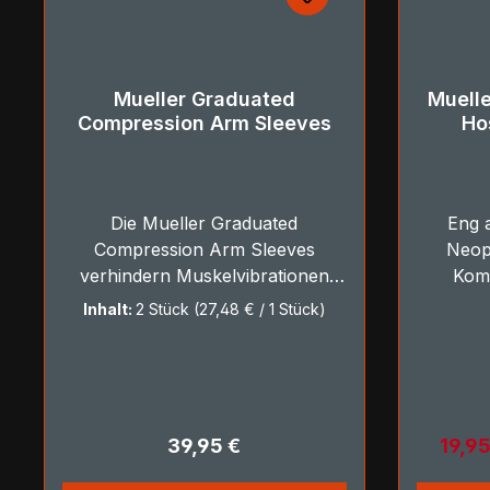
Mueller Graduated
Muell
Compression Arm Sleeves
Ho
Die Mueller Graduated
Eng 
Compression Arm Sleeves
Neop
verhindern Muskelvibrationen
Kom
und beugen schneller Ermüdung
Inhalt:
2 Stück
(27,48 € / 1 Stück)
vor
Regulärer Preis:
Verka
39,95 €
19,9