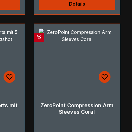
Details
Rabatt
%
rts mit
ZeroPoint Compression Arm
Sleeves Coral