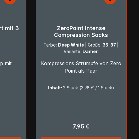
t mit 3
ZeroPoint Intense
Compression Socks
Farbe:
Deep White
|
Größe:
35-37
|
Variante:
Damen
p mit
Kompressions Strümpfe von Zero
Point als Paar
Inhalt:
2 Stück
(3,98 € / 1 Stück)
reis:
Regulärer Preis:
7,95 €