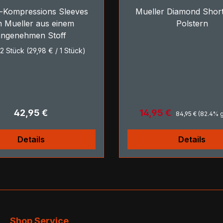
-Kompressions Sleeves
Mueller Diamond Short
n Mueller aus einem
Polstern
angenehmen Stoff
:
2 Stück
(29,98 € / 1 Stück)
Regulärer Preis:
Regulärer Preis:
Verkaufspreis:
42,95 €
14,95 €
84,95 €
(82.4% g
Details
Details
Shop Service