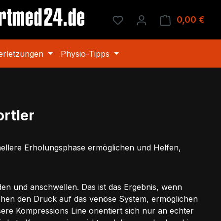
Du hast 0 Produkte auf 
0,00 €
Ware
erletzungen
Physio-Tipps
rtler
hnellere Erholungsphase ermöglichen und Helfen,
en und anschwellen. Das ist das Ergebnis, wenn
öhen den Druck auf das venöse System, ermöglichen
e Kompressions Line orientiert sich nur an echter