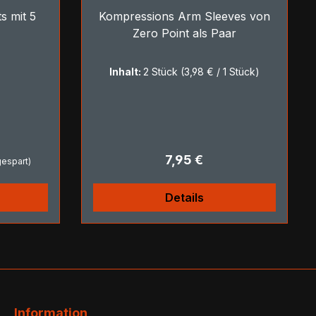
s mit 5
Kompressions Arm Sleeves von
Zero Point als Paar
Inhalt:
2 Stück
(3,98 € / 1 Stück)
Regulärer Preis:
7,95 €
espart)
Details
Information