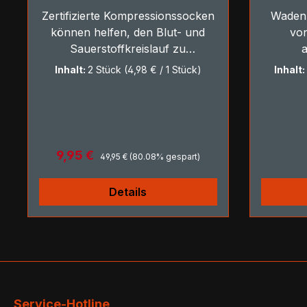
Zertifizierte Kompressionssocken
Waden
können helfen, den Blut- und
vo
Sauerstoffkreislauf zu
verbessern
Inhalt:
2 Stück
(4,98 € / 1 Stück)
Inhalt
Regulärer Preis:
Verkaufspreis:
9,95 €
49,95 €
(80.08% gespart)
Details
Service-Hotline