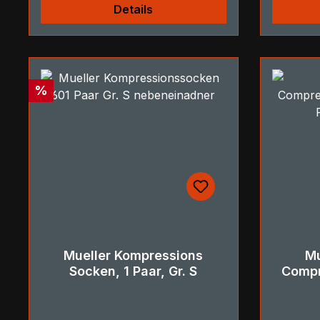
Details
Rabatt
%
Mueller Kompressions
Mu
Socken, 1 Paar, Gr. S
Compr