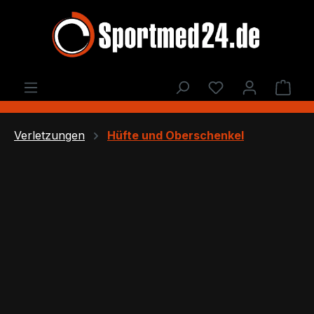
Zum Hauptinhalt springen
Du hast 0 Produ
Ware
Verletzungen
Hüfte und Oberschenkel