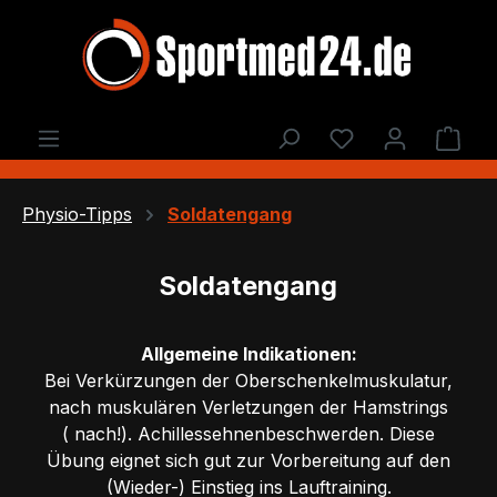
Zum Hauptinhalt springen
Du hast 0 Produ
Ware
Physio-Tipps
Soldatengang
Soldatengang
Allgemeine Indikationen:
Bei Verkürzungen der Oberschenkelmuskulatur,
nach muskulären Verletzungen der Hamstrings
( nach!). Achillessehnenbeschwerden. Diese
Übung eignet sich gut zur Vorbereitung auf den
(Wieder-) Einstieg ins Lauftraining.