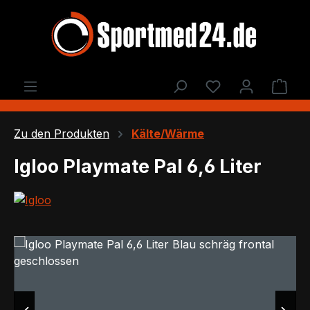
Zum Hauptinhalt springen
Du hast 0 Produ
Ware
Zu den Produkten
Kälte/Wärme
Igloo Playmate Pal 6,6 Liter
Bildergalerie überspringen