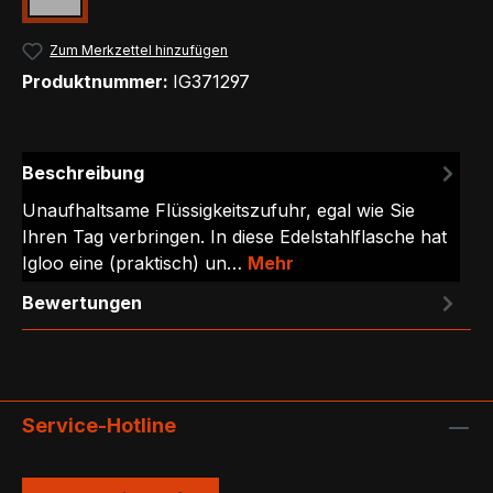
Grün
(Diese Option ist zurzeit nicht verfügbar.)
Zum Merkzettel hinzufügen
Produktnummer:
IG371297
Beschreibung
Unaufhaltsame Flüssigkeitszufuhr, egal wie Sie
Ihren Tag verbringen. In diese Edelstahlflasche hat
Igloo eine (praktisch) un…
Mehr
Bewertungen
Service-Hotline