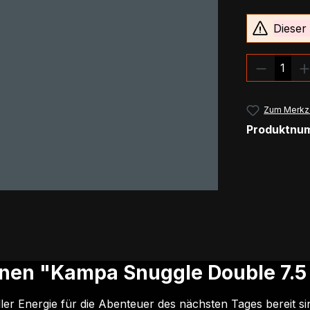
Dieser 
Produkt
Zum Merkze
Produktnu
nen "Kampa Snuggle Double 7.5
ler Energie für die Abenteuer des nächsten Tages bereit s