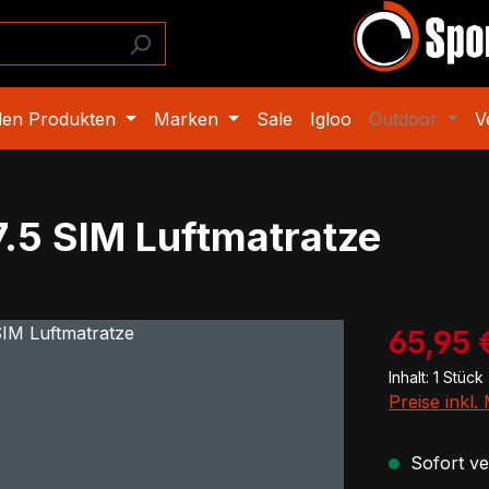
den Produkten
Marken
Sale
Igloo
Outdoor
V
.5 SIM Luftmatratze
Verkaufspre
65,95 
Inhalt:
1 Stück
Preise inkl
Sofort ver