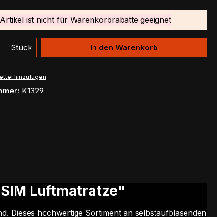
Artikel ist nicht für Warenkorbrabatte geeignet
 Anzahl: Gib den gewünschten Wert ein 
Stück
In den Warenkorb
ttel hinzufügen
mmer:
K1329
 SIM Luftmatratze"
ind. Dieses hochwertige Sortiment an selbstaufblasenden