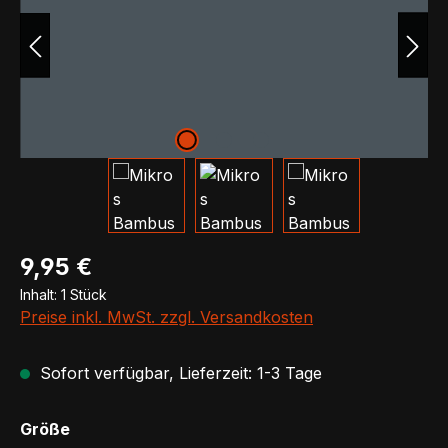
Regulärer Preis:
9,95 €
Inhalt:
1 Stück
Preise inkl. MwSt. zzgl. Versandkosten
Sofort verfügbar, Lieferzeit: 1-3 Tage
auswählen
Größe