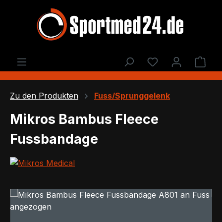
Zum Hauptinhalt springen
Du hast 0 Produ
Ware
Zu den Produkten
Fuss/Sprunggelenk
Mikros Bambus Fleece
Fussbandage
Bildergalerie überspringen