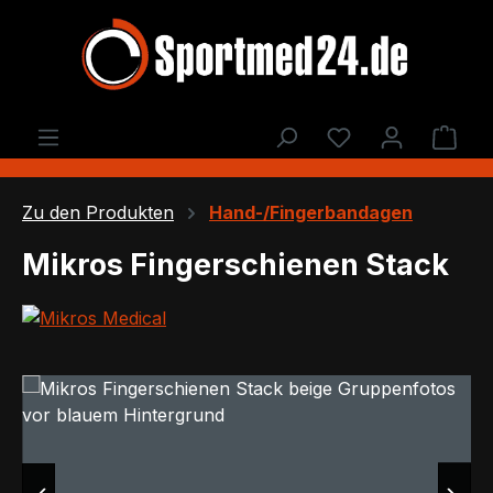
Zum Hauptinhalt springen
Du hast 0 Produ
Ware
Zu den Produkten
Hand-/Fingerbandagen
Mikros Fingerschienen Stack
Bildergalerie überspringen