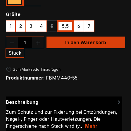
Beige
Transparent
auswählen
Größe
1
2
3
4
5
5,5
6
7
(Diese Option ist zurzeit nicht verfügbar.)
Produkt Anzahl: Gib den gewünschten We
In den Warenkorb
Stück
Zum Merkzettel hinzufügen
Produktnummer:
FBMM440-55
Beschreibung
Zum Schutz und zur Fixierung bei Entzündungen,
Nagel-, Finger oder Hautverletzungen. Die
Fingerschiene nach Stack wird ty…
Mehr