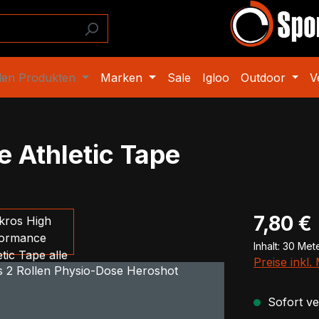
den Produkten
Marken
Sale
Igloo
Outdoor
V
 Athletic Tape
Regulärer Pr
7,80 €
Inhalt:
30 Met
Preise inkl
Sofort ver