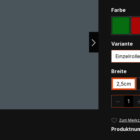
ausw
Farbe
Grün
(Diese Opt
au
Variante
Einzelrolle
ausw
Breite
2,5cm
Produkt
Zum Merkze
Produktnu