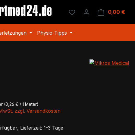
Du hast 0 Produkte auf 
0,00 €
Ware
erletzungen
Physio-Tipps
eis:
er
(0,26 € / 1 Meter)
. MwSt. zzgl. Versandkosten
fügbar, Lieferzeit: 1-3 Tage