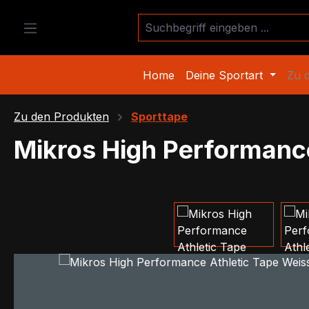
m Hauptinhalt springen
Zur Suche springen
Zur Hauptnavigation springen
Home
Deine Sportart
Zu 
Zu den Produkten
Sporttape
Mikros High Performance
Bildergalerie überspringen