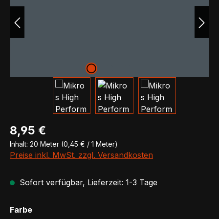
Regulärer Preis:
8,95 €
Inhalt:
20 Meter
(0,45 € / 1 Meter)
Preise inkl. MwSt. zzgl. Versandkosten
Sofort verfügbar, Lieferzeit: 1-3 Tage
auswählen
Farbe