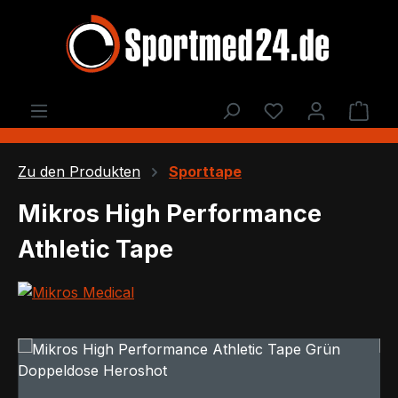
Zum Hauptinhalt springen
Du hast 0 Produ
Ware
Zu den Produkten
Sporttape
Mikros High Performance
Athletic Tape
Bildergalerie überspringen