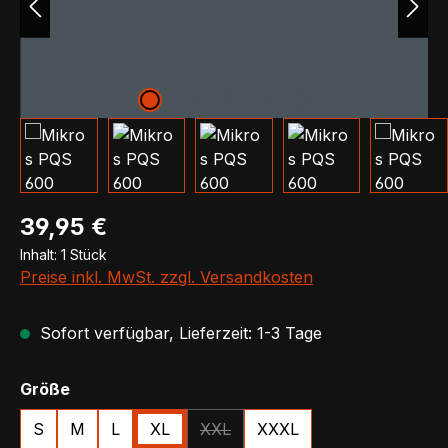
Regulärer Preis:
39,95 €
Inhalt:
1 Stück
Preise inkl. MwSt. zzgl. Versandkosten
Sofort verfügbar, Lieferzeit: 1-3 Tage
auswählen
Größe
S
M
L
XL
XXL
XXXL
(Diese Option ist zurzeit nicht verfü