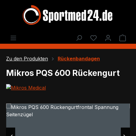
Zum Hauptinhalt springen
Du hast 0 Produ
Ware
Zu den Produkten
Rückenbandagen
Mikros PQS 600 Rückengurt
Bildergalerie überspringen