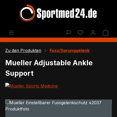
Zum Hauptinhalt springen
Du hast 0 Produ
Ware
Zu den Produkten
Fuss/Sprunggelenk
Mueller Adjustable Ankle
Support
Bildergalerie überspringen