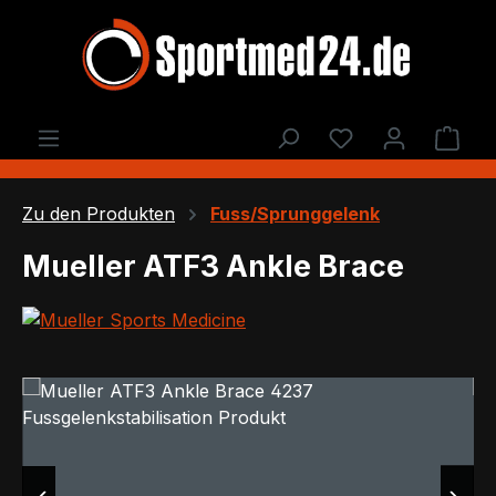
Zum Hauptinhalt springen
Du hast 0 Produ
Ware
Zu den Produkten
Fuss/Sprunggelenk
Mueller ATF3 Ankle Brace
Bildergalerie überspringen