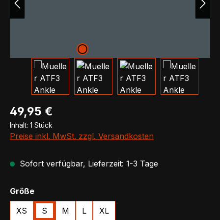
Regulärer Preis:
49,95 €
Inhalt:
1 Stück
Preise inkl. MwSt. zzgl. Versandkosten
Sofort verfügbar, Lieferzeit: 1-3 Tage
auswählen
Größe
XS
S
M
L
XL