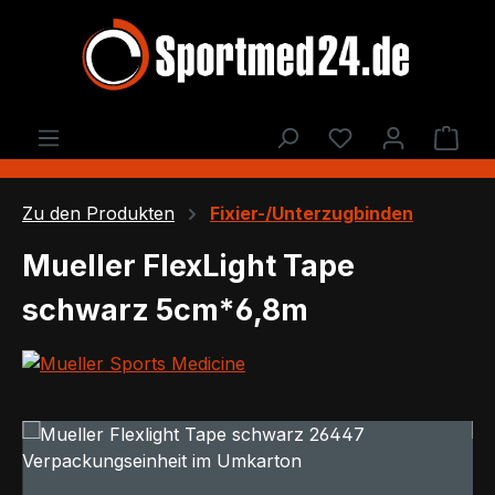
Zum Hauptinhalt springen
Du hast 0 Produ
Ware
Zu den Produkten
Fixier-/Unterzugbinden
Mueller FlexLight Tape
schwarz 5cm*6,8m
Bildergalerie überspringen