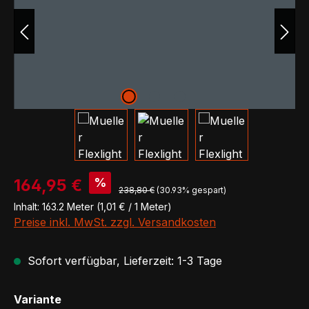
Verkaufspreis:
%
164,95 €
Regulärer Preis:
238,80 €
(30.93% gespart)
Inhalt:
163.2 Meter
(1,01 € / 1 Meter)
Preise inkl. MwSt. zzgl. Versandkosten
Sofort verfügbar, Lieferzeit: 1-3 Tage
auswählen
Variante