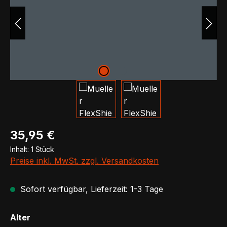
Regulärer Preis:
35,95 €
Inhalt:
1 Stück
Preise inkl. MwSt. zzgl. Versandkosten
Sofort verfügbar, Lieferzeit: 1-3 Tage
auswählen
Alter