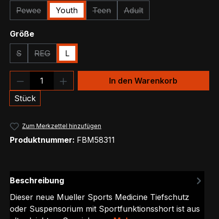
Pewee
Youth
Teen
Adult
(Diese Option ist zurzeit nicht verfügbar.)
(Diese Option ist zurzeit nicht verfüg
(Diese Option ist zurzeit ni
auswählen
Größe
S
REG
L
(Diese Option ist zurzeit nicht verfügbar.)
(Diese Option ist zurzeit nicht verfügbar.)
Produkt Anzahl: Gib den gewünschten We
In den Warenkorb
Stück
Zum Merkzettel hinzufügen
Produktnummer:
FBM58311
Beschreibung
Dieser neue Mueller Sports Medicine Tiefschutz
oder Suspensorium mit Sportfunktionsshort ist aus