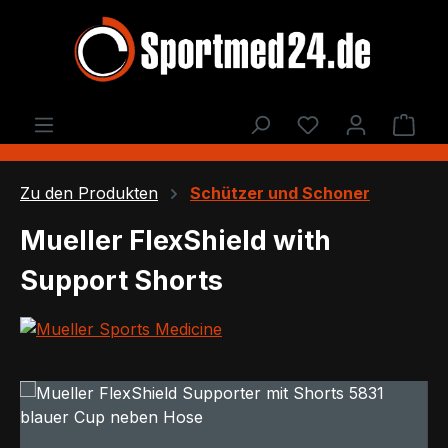
Zum Hauptinhalt springen
Du hast 0 Produ
Ware
Zu den Produkten
Schützer und Schoner
Mueller FlexShield with
Support Shorts
Bildergalerie überspringen