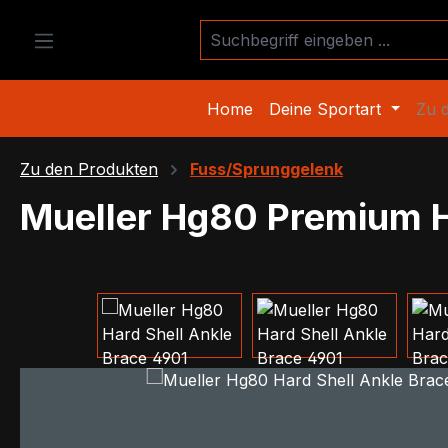
m Hauptinhalt springen
Zur Suche springen
Zur Hauptnavigation springen
Home
Deine Sportart
Zu 
Zu den Produkten
Fuss/Sprunggelenk
Mueller Hg80 Premium H
Bildergalerie überspringen