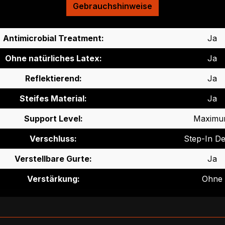
Gebrauchshinweise
Antimicrobial Treatment:
Ja
Ohne natürliches Latex:
Ja
Reflektierend:
Ja
Steifes Material:
Ja
Support Level:
Maxim
Verschluss:
Step-In De
Verstellbare Gurte:
Ja
Verstärkung:
Ohne