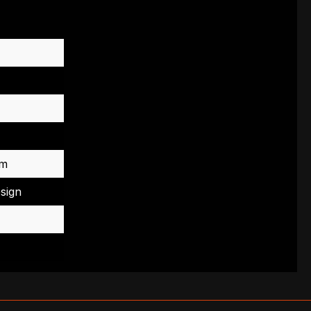
um
sign