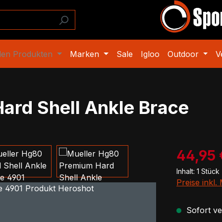
den Produkten
Marken
Sale
Igloo
Outdoor
V
ard Shell Ankle Brace
Verkaufspre
44,95 
Inhalt:
1 Stück
Preise inkl
Sofort ver