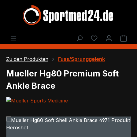
Zum Hauptinhalt springen
Du hast 0 Produ
Ware
Zu den Produkten
Fuss/Sprunggelenk
Mueller Hg80 Premium Soft
Ankle Brace
Bildergalerie überspringen