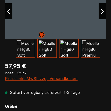
Regulärer Preis:
57,95 €
Inhalt:
1 Stück
Preise inkl. MwSt. zzgl. Versandkosten
Sofort verfügbar, Lieferzeit: 1-3 Tage
auswählen
Größe