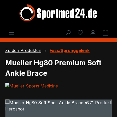
Zum Hauptinhalt springen
Du hast 0 Produ
Ware
Zu den Produkten
Fuss/Sprunggelenk
Mueller Hg80 Premium Soft
Ankle Brace
Bildergalerie überspringen