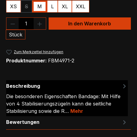
XS
S
M
L
XL
XXL
(Diese Option ist zurzeit nicht verfügbar.)
Produkt Anzahl: Gib den gewünschten We
In den Warenkorb
Stück
Zum Merkzettel hinzufügen
Produktnummer:
FBM4971-2
Beschreibung
Die besonderen Eigenschaften Bandage: Mit Hilfe
von 4 Stabilisierungszügeln kann die seitliche
Stabilisierung sowie die R…
Mehr
Bewertungen