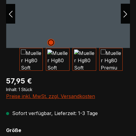
Regulärer Preis:
57,95 €
Inhalt:
1 Stück
Preise inkl. MwSt. zzgl. Versandkosten
Sofort verfügbar, Lieferzeit: 1-3 Tage
auswählen
Größe