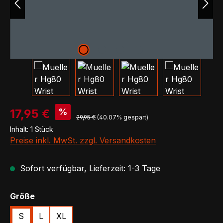
Verkaufspreis:
%
17,95 €
Regulärer Preis:
29,95 €
(40.07% gespart)
Inhalt:
1 Stück
Preise inkl. MwSt. zzgl. Versandkosten
Sofort verfügbar, Lieferzeit: 1-3 Tage
auswählen
Größe
S
L
XL