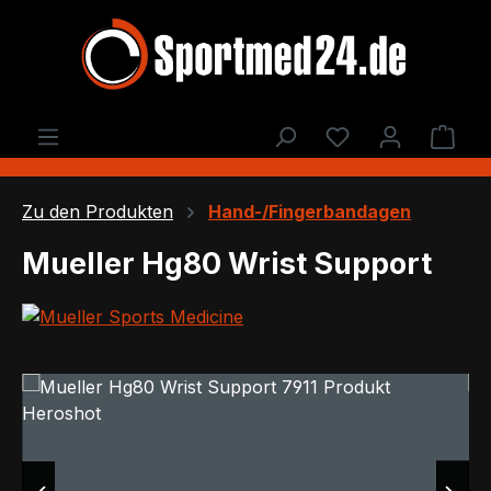
Zum Hauptinhalt springen
Du hast 0 Produ
Ware
Zu den Produkten
Hand-/Fingerbandagen
Mueller Hg80 Wrist Support
Bildergalerie überspringen