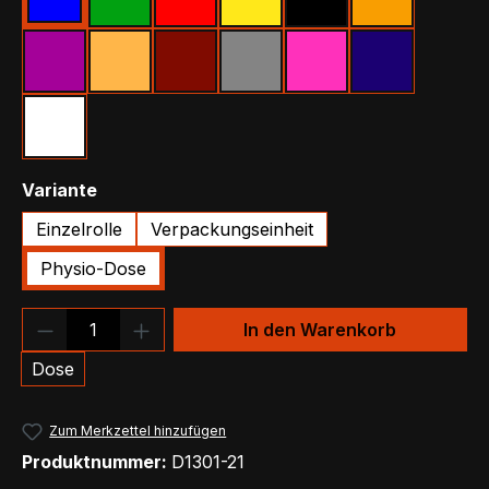
Blau
Grün
Rot
Gelb
Schwarz
Orange
Lila
Beige
Bordeaux
Grau
Pink
Marineblau
Weiß
auswählen
Variante
Einzelrolle
Verpackungseinheit
Physio-Dose
Produkt Anzahl: Gib den gewünschten We
In den Warenkorb
Dose
Zum Merkzettel hinzufügen
Produktnummer:
D1301-21