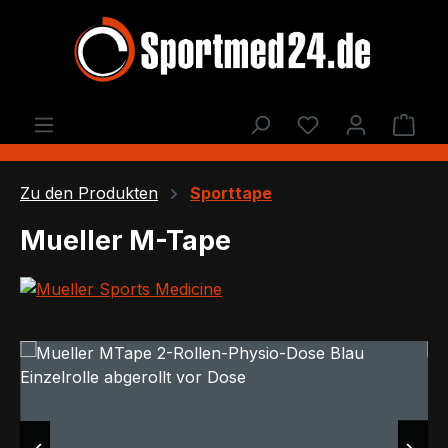
Zum Hauptinhalt springen
Du hast 0 Produ
Ware
Zu den Produkten
Sporttape
Mueller M-Tape
Bildergalerie überspringen