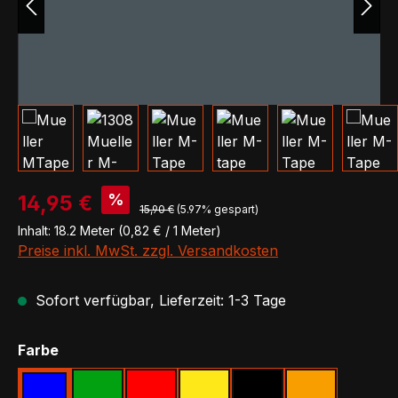
Verkaufspreis:
%
14,95 €
Regulärer Preis:
15,90 €
(5.97% gespart)
Inhalt:
18.2 Meter
(0,82 € / 1 Meter)
Preise inkl. MwSt. zzgl. Versandkosten
Sofort verfügbar, Lieferzeit: 1-3 Tage
auswählen
Farbe