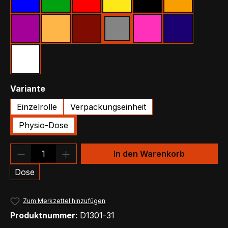
Blau
Grün
Rot
Gelb
Schwarz
Orange
Lila
Beige
Bordeaux
Grau
Pink
Marineblau
Weiß
auswählen
Variante
Einzelrolle
Verpackungseinheit
Physio-Dose
Produkt Anzahl: Gib den gewünschten We
In den Warenkorb
Dose
Zum Merkzettel hinzufügen
Produktnummer:
D1301-31