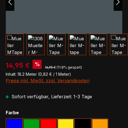
Verkaufspreis:
%
14,95 €
Regulärer Preis:
16,95 €
(11.8% gespart)
Inhalt:
18.2 Meter
(0,82 € / 1 Meter)
Preise inkl. MwSt. zzgl. Versandkosten
Sofort verfügbar, Lieferzeit: 1-3 Tage
auswählen
Farbe