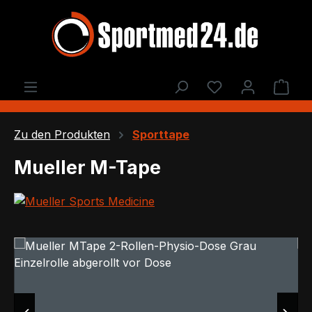
Zum Hauptinhalt springen
Du hast 0 Produ
Ware
Zu den Produkten
Sporttape
Mueller M-Tape
Bildergalerie überspringen