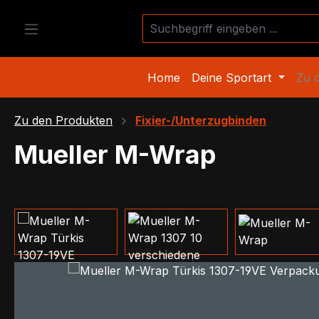
m Hauptinhalt springen
Zur Suche springen
Zur Hauptnavigation springen
Home
Deine Sportart
Zu 
Zu den Produkten
Fixier-/Unterzugbinden
Mueller M-Wrap
Bildergalerie überspringen