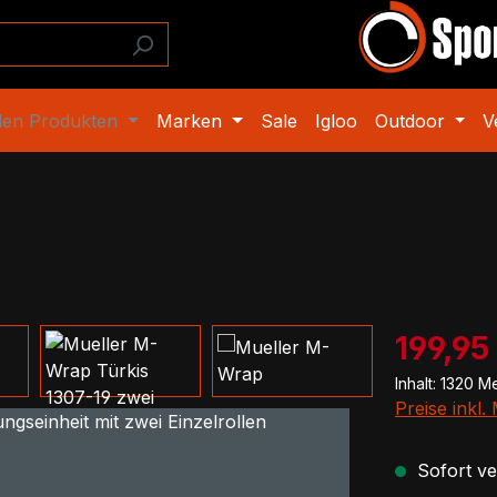
den Produkten
Marken
Sale
Igloo
Outdoor
V
Verkaufspre
199,95
Inhalt:
1320 M
Preise inkl
Sofort ver