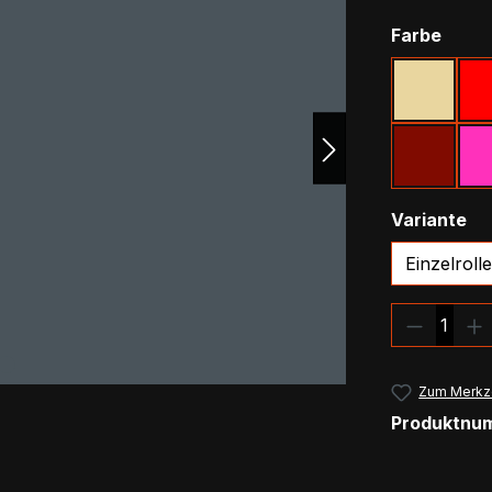
ausw
Farbe
Natur
Bordea
au
Variante
Einzelrolle
Produkt
Zum Merkze
Produktnu