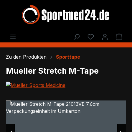
Zum Hauptinhalt springen
Du hast 0 Produ
Ware
Zu den Produkten
Sporttape
Mueller Stretch M-Tape
Bildergalerie überspringen