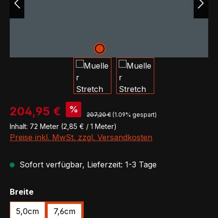
Verkaufspreis:
%
204,95 €
Regulärer Preis:
207,20 €
(1.09% gespart)
Inhalt:
72 Meter
(2,85 € / 1 Meter)
Preise inkl. MwSt. zzgl. Versandkosten
Sofort verfügbar, Lieferzeit: 1-3 Tage
auswählen
Breite
5,0cm
7,6cm