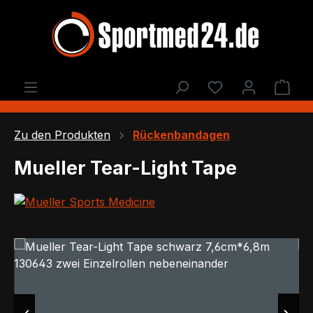
Zum Hauptinhalt springen
Du hast 0 Produ
Ware
Zu den Produkten
Rückenbandagen
Mueller Tear-Light Tape
Bildergalerie überspringen