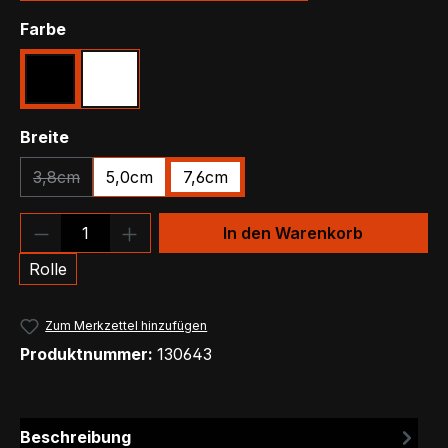
auswählen
Farbe
Schwarz
Weiß
auswählen
Breite
3,8cm
5,0cm
7,6cm
(Diese Option ist zurzeit nicht verfügbar.)
Produkt Anzahl: Gib den gewünschten We
In den Warenkorb
Rolle
Zum Merkzettel hinzufügen
Produktnummer:
130643
Beschreibung