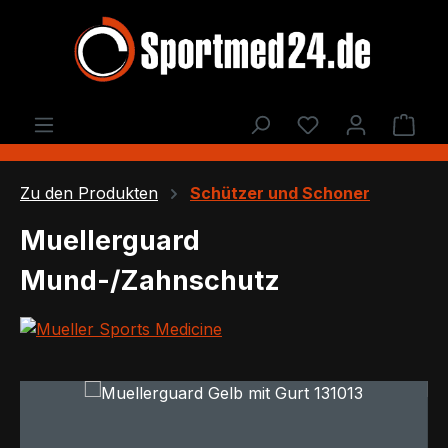
Zum Hauptinhalt springen
Du hast 0 Produ
Ware
Zu den Produkten
Schützer und Schoner
Muellerguard
Mund-/Zahnschutz
Bildergalerie überspringen