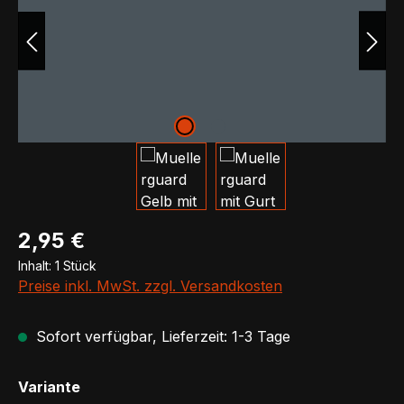
Regulärer Preis:
2,95 €
Inhalt:
1 Stück
Preise inkl. MwSt. zzgl. Versandkosten
Sofort verfügbar, Lieferzeit: 1-3 Tage
auswählen
Variante