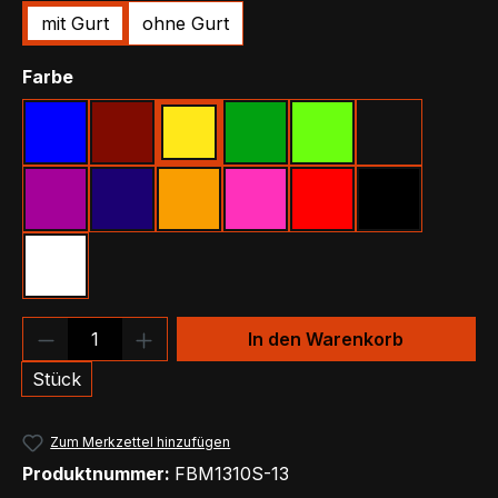
mit Gurt
ohne Gurt
auswählen
Farbe
Blau
Bordeaux
Gelb
Grün
Irisch-Grün
Klar
Lila
Marineblau
Orange
Pink
Rot
Schwarz
Weiß
Produkt Anzahl: Gib den gewünschten We
In den Warenkorb
Stück
Zum Merkzettel hinzufügen
Produktnummer:
FBM1310S-13