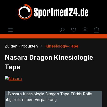
Zum Hauptinhalt springen
Du hast 0 Produ
Ware
Zu den Produkten
Kinesiology-Tape
Nasara Dragon Kinesiologie
Tape
Bildergalerie überspringen