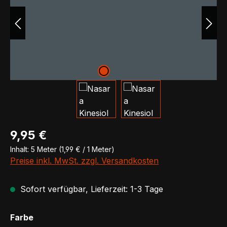
Regulärer Preis:
9,95 €
Inhalt:
5 Meter
(1,99 € / 1 Meter)
Preise inkl. MwSt. zzgl. Versandkosten
Sofort verfügbar, Lieferzeit: 1-3 Tage
auswählen
Farbe