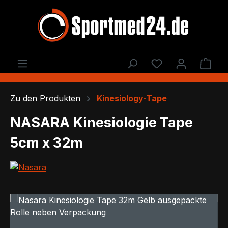
Zum Hauptinhalt springen
Du hast 0 Produ
Ware
Zu den Produkten
Kinesiology-Tape
NASARA Kinesiologie Tape
5cm x 32m
Bildergalerie überspringen