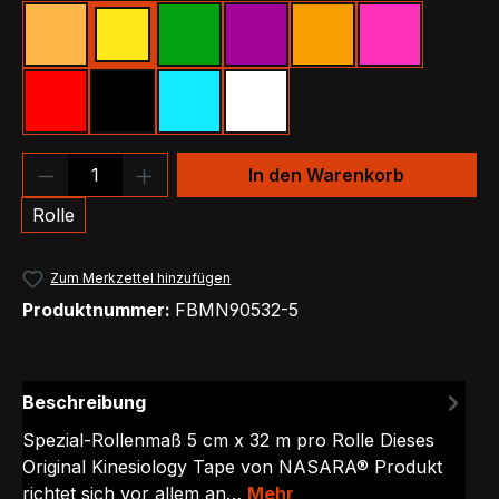
Beige
Gelb
Grün
Lila
Orange
Pink
Rot
Schwarz
Türkis
Weiß
Produkt Anzahl: Gib den gewünschten We
In den Warenkorb
Rolle
Zum Merkzettel hinzufügen
Produktnummer:
FBMN90532-5
Beschreibung
Spezial-Rollenmaß 5 cm x 32 m pro Rolle Dieses
Original Kinesiology Tape von NASARA® Produkt
richtet sich vor allem an…
Mehr