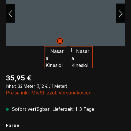
Regulärer Preis:
35,95 €
Inhalt:
32 Meter
(1,12 € / 1 Meter)
Preise inkl. MwSt. zzgl. Versandkosten
Sofort verfügbar, Lieferzeit: 1-3 Tage
auswählen
Farbe