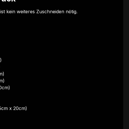
st kein weiteres Zuschneiden nötig.
)
)
m)
m)
20cm)
(5cm x 20cm)