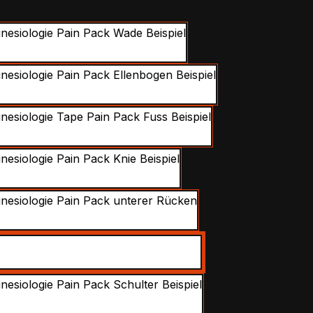
swählen
Calf
Elbow
Foot
Knee
Lower Back
Neck
Shoulder