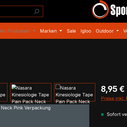
den Produkten
Marken
Sale
Igloo
Outdoor
V
Regulärer Pr
8,95 €
Preise inkl
Sofort ver