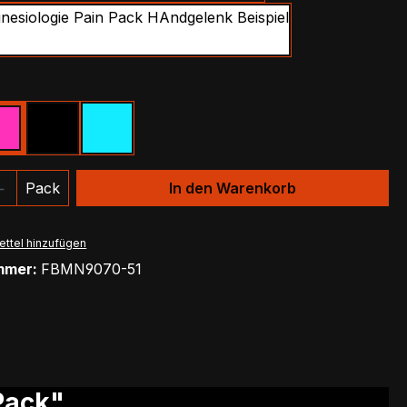
Wrist
ählen
Pink
Schwarz
Türkis
 Anzahl: Gib den gewünschten Wert ein 
Pack
In den Warenkorb
ttel hinzufügen
mmer:
FBMN9070-51
Pack"