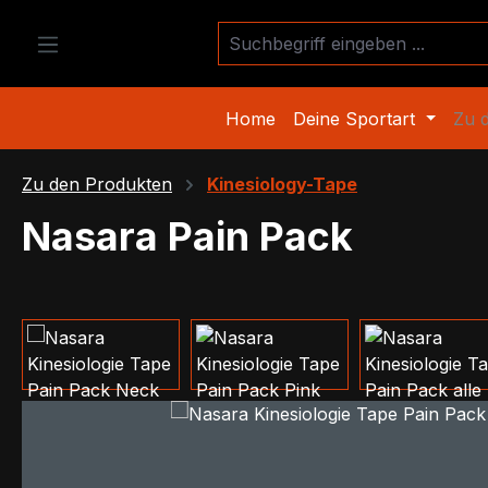
m Hauptinhalt springen
Zur Suche springen
Zur Hauptnavigation springen
Home
Deine Sportart
Zu 
Zu den Produkten
Kinesiology-Tape
Nasara Pain Pack
Bildergalerie überspringen