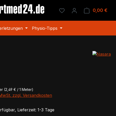
Du hast 0 Produkte auf 
0,00 €
Ware
erletzungen
Physio-Tipps
eis:
ter
(2,49 € / 1 Meter)
. MwSt. zzgl. Versandkosten
fügbar, Lieferzeit: 1-3 Tage