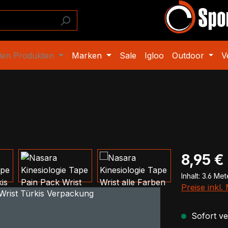
den Produkten
Marken
Sale
Igloo
Outdoor
V
Regulärer Pr
8,95 €
Inhalt:
3.6 Me
Preise inkl
Sofort ver