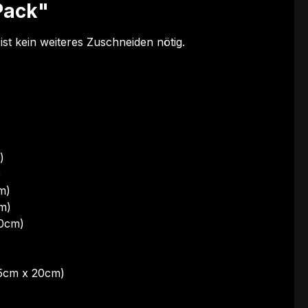
Pack"
st kein weiteres Zuschneiden nötig.
)
)
m)
m)
20cm)
(5cm x 20cm)