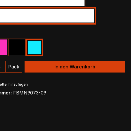
Shoulder
Wrist
ählen
Pink
Schwarz
Türkis
 Anzahl: Gib den gewünschten Wert ein 
Pack
In den Warenkorb
ttel hinzufügen
mmer:
FBMN9073-09