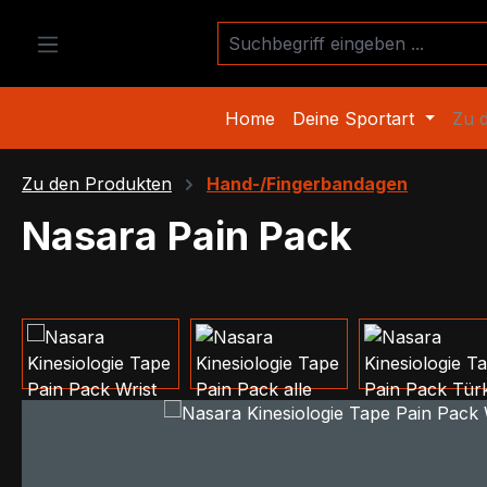
m Hauptinhalt springen
Zur Suche springen
Zur Hauptnavigation springen
Home
Deine Sportart
Zu 
Zu den Produkten
Hand-/Fingerbandagen
Nasara Pain Pack
Bildergalerie überspringen