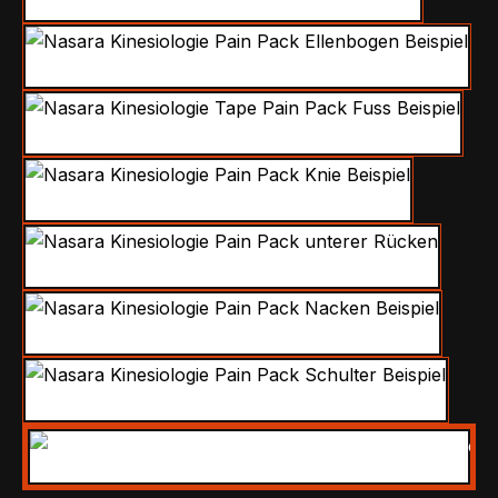
Calf
Elbow
Foot
Knee
Lower Back
Neck
Shoulder
Wrist