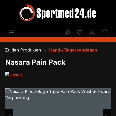
Zum Hauptinhalt springen
Du hast 0 Produ
Ware
Zu den Produkten
Hand-/Fingerbandagen
Nasara Pain Pack
Bildergalerie überspringen