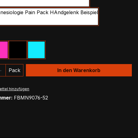
Shoulder
Wrist
ählen
Pink
Schwarz
Türkis
 Anzahl: Gib den gewünschten Wert ein 
Pack
In den Warenkorb
ttel hinzufügen
mmer:
FBMN9076-52