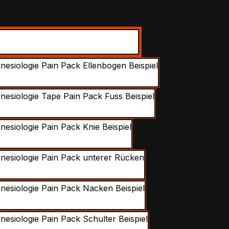
swählen
Calf
Elbow
Foot
Knee
Lower Back
Neck