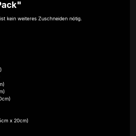
Pack"
st kein weiteres Zuschneiden nötig.
)
)
m)
m)
20cm)
(5cm x 20cm)