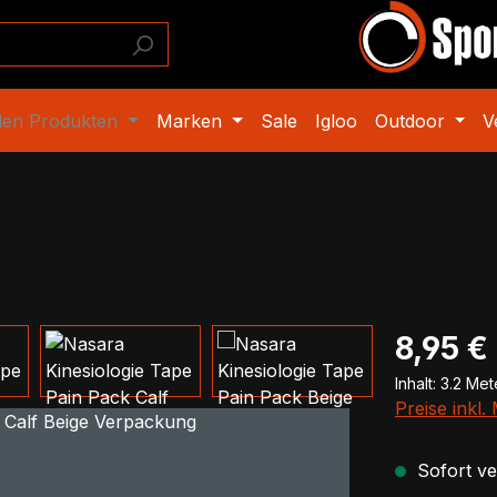
den Produkten
Marken
Sale
Igloo
Outdoor
V
Regulärer Pr
8,95 €
Inhalt:
3.2 Me
Preise inkl
Sofort ver