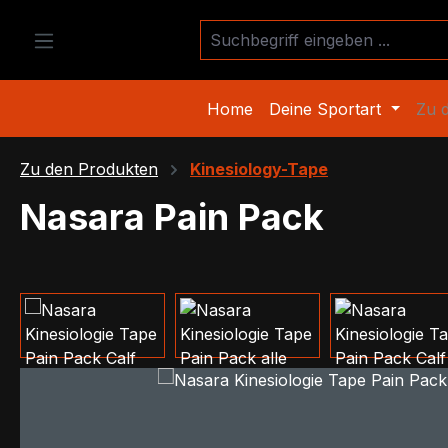
m Hauptinhalt springen
Zur Suche springen
Zur Hauptnavigation springen
Home
Deine Sportart
Zu 
Zu den Produkten
Kinesiology-Tape
Nasara Pain Pack
Bildergalerie überspringen