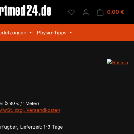
Du hast 0 Produkte auf 
0,00 €
Ware
erletzungen
Physio-Tipps
eis:
ter
(2,80 € / 1 Meter)
. MwSt. zzgl. Versandkosten
fügbar, Lieferzeit: 1-3 Tage