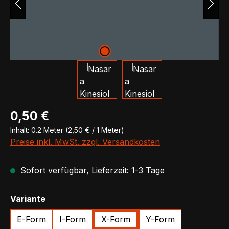
Regulärer Preis:
0,50 €
Inhalt:
0.2 Meter
(2,50 € / 1 Meter)
Preise inkl. MwSt. zzgl. Versandkosten
Sofort verfügbar, Lieferzeit: 1-3 Tage
auswählen
Variante
E-Form
I-Form
X-Form
Y-Form