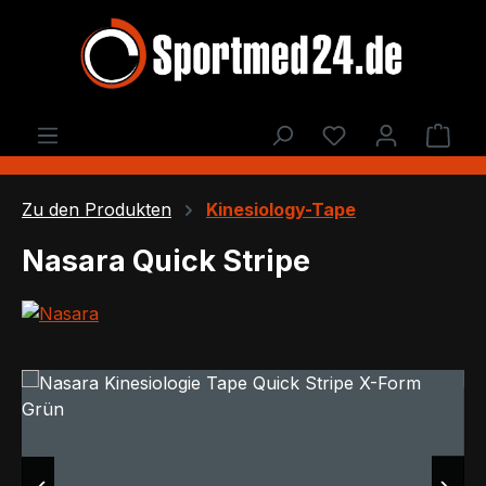
Zum Hauptinhalt springen
Du hast 0 Produ
Ware
Zu den Produkten
Kinesiology-Tape
Nasara Quick Stripe
Bildergalerie überspringen