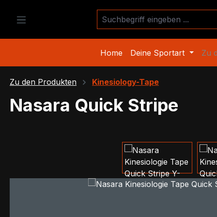
m Hauptinhalt springen
Zur Suche springen
Zur Hauptnavigation springen
Home
Deine Sportart
Zu 
Zu den Produkten
Kinesiology-Tape
Nasara Quick Stripe
Bildergalerie überspringen