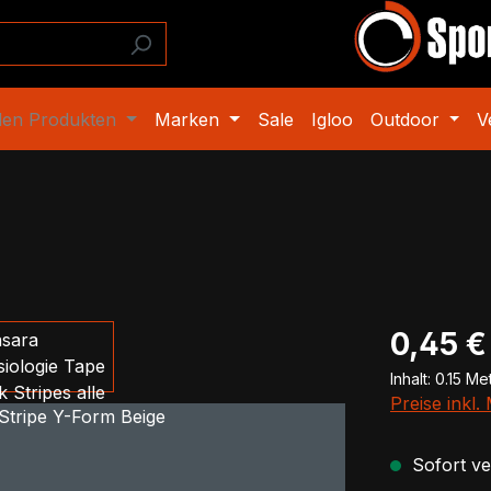
den Produkten
Marken
Sale
Igloo
Outdoor
V
Regulärer Pr
0,45 €
Inhalt:
0.15 Me
Preise inkl
Sofort ver