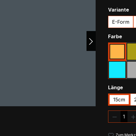
au
Variante
E-Form
ausw
Farbe
Beige
Türkis
ausw
Länge
15cm
Produkt
Zum Merkze