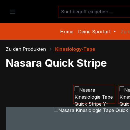
m Hauptinhalt springen
Zur Suche springen
Zur Hauptnavigation springen
Home
Deine Sportart
Zu 
Zu den Produkten
Kinesiology-Tape
Nasara Quick Stripe
Bildergalerie überspringen