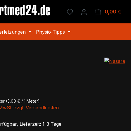
Du hast 0 Produkte auf 
0,00 €
Ware
erletzungen
Physio-Tipps
eis:
ter
(3,00 € / 1 Meter)
. MwSt. zzgl. Versandkosten
fügbar, Lieferzeit: 1-3 Tage