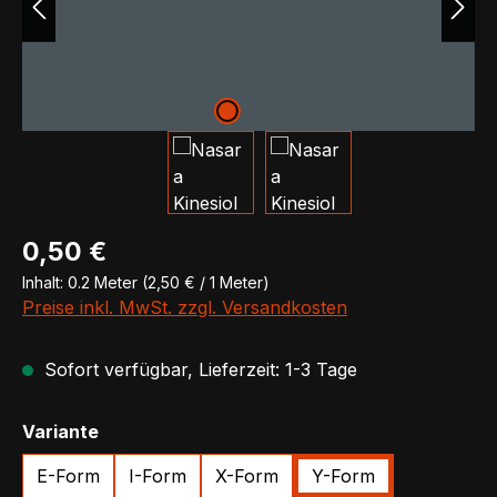
Regulärer Preis:
0,50 €
Inhalt:
0.2 Meter
(2,50 € / 1 Meter)
Preise inkl. MwSt. zzgl. Versandkosten
Sofort verfügbar, Lieferzeit: 1-3 Tage
auswählen
Variante
E-Form
I-Form
X-Form
Y-Form