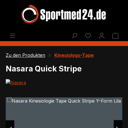
Zum Hauptinhalt springen
Du hast 0 Produ
Ware
Zu den Produkten
Kinesiology-Tape
Nasara Quick Stripe
Bildergalerie überspringen