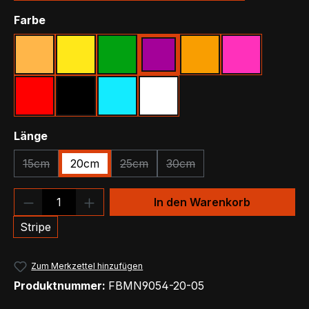
auswählen
Farbe
Beige
Gelb
Grün
Lila
Orange
Pink
Rot
Schwarz
Türkis
Weiß
auswählen
Länge
15cm
20cm
25cm
30cm
(Diese Option ist zurzeit nicht verfügbar.)
(Diese Option ist zurzeit nicht verfügba
(Diese Option ist zurzeit nic
Produkt Anzahl: Gib den gewünschten We
In den Warenkorb
Stripe
Zum Merkzettel hinzufügen
Produktnummer:
FBMN9054-20-05