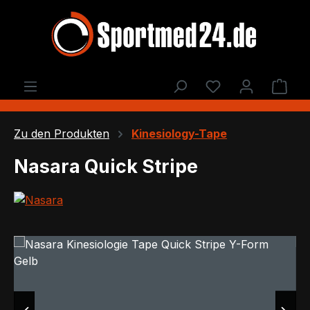
Zum Hauptinhalt springen
Du hast 0 Produ
Ware
Zu den Produkten
Kinesiology-Tape
Nasara Quick Stripe
Bildergalerie überspringen