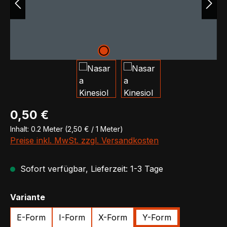
Regulärer Preis:
0,50 €
Inhalt:
0.2 Meter
(2,50 € / 1 Meter)
Preise inkl. MwSt. zzgl. Versandkosten
Sofort verfügbar, Lieferzeit: 1-3 Tage
auswählen
Variante
E-Form
I-Form
X-Form
Y-Form