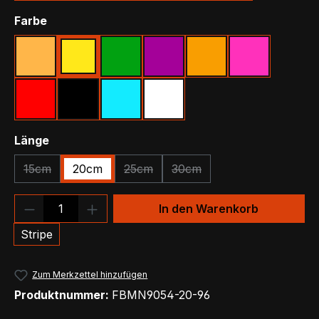
auswählen
Farbe
Beige
Gelb
Grün
Lila
Orange
Pink
Rot
Schwarz
Türkis
Weiß
auswählen
Länge
15cm
20cm
25cm
30cm
(Diese Option ist zurzeit nicht verfügbar.)
(Diese Option ist zurzeit nicht verfügba
(Diese Option ist zurzeit nic
Produkt Anzahl: Gib den gewünschten We
In den Warenkorb
Stripe
Zum Merkzettel hinzufügen
Produktnummer:
FBMN9054-20-96