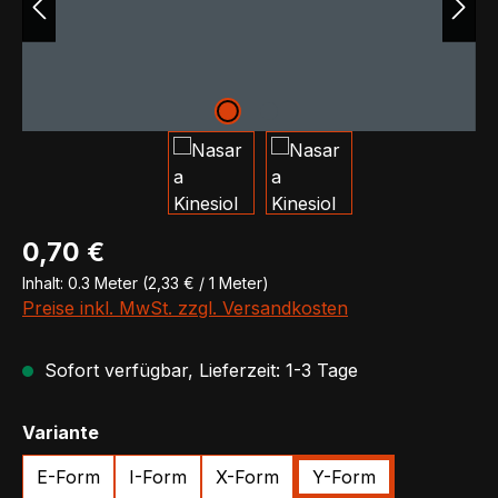
Regulärer Preis:
0,70 €
Inhalt:
0.3 Meter
(2,33 € / 1 Meter)
Preise inkl. MwSt. zzgl. Versandkosten
Sofort verfügbar, Lieferzeit: 1-3 Tage
auswählen
Variante
E-Form
I-Form
X-Form
Y-Form