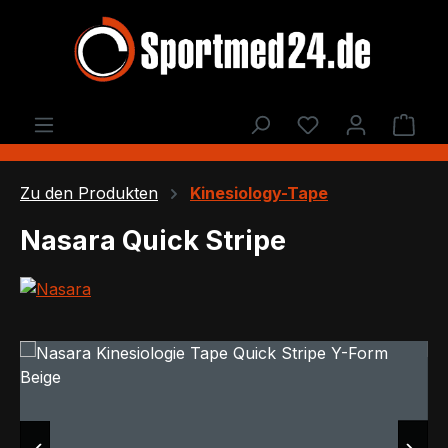
Zum Hauptinhalt springen
Du hast 0 Produ
Ware
Zu den Produkten
Kinesiology-Tape
Nasara Quick Stripe
Bildergalerie überspringen