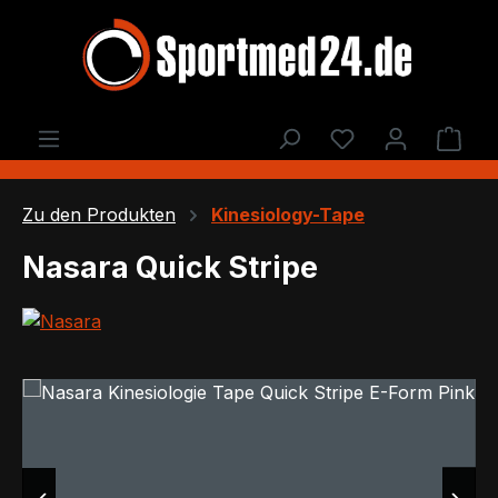
Zum Hauptinhalt springen
Du hast 0 Produ
Ware
Zu den Produkten
Kinesiology-Tape
Nasara Quick Stripe
Bildergalerie überspringen