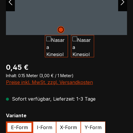
Regulärer Preis:
0,45 €
Inhalt:
0.15 Meter
(3,00 € / 1 Meter)
Preise inkl. MwSt. zzgl. Versandkosten
Sofort verfügbar, Lieferzeit: 1-3 Tage
auswählen
Variante
E-Form
I-Form
X-Form
Y-Form