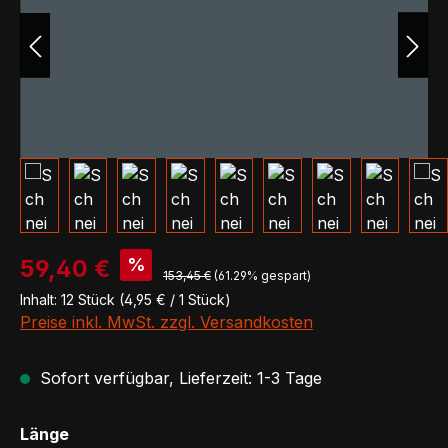
Verkaufspreis:
%
59,40 €
Regulärer Preis:
153,45 €
(61.29% gespart)
Inhalt:
12 Stück
(4,95 € / 1 Stück)
Preise inkl. MwSt. zzgl. Versandkosten
Sofort verfügbar, Lieferzeit: 1-3 Tage
auswählen
Länge