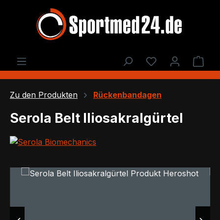
Zum Hauptinhalt springen
Du hast 0 Produ
Ware
Zu den Produkten
Rückenbandagen
Serola Belt Iliosakralgürtel
Bildergalerie überspringen