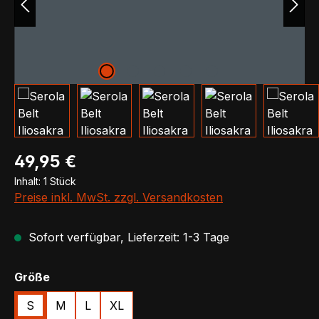
Regulärer Preis:
49,95 €
Inhalt:
1 Stück
Preise inkl. MwSt. zzgl. Versandkosten
Sofort verfügbar, Lieferzeit: 1-3 Tage
auswählen
Größe
S
M
L
XL