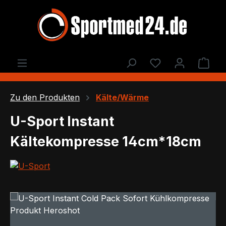
Zum Hauptinhalt springen
Du hast 0 Produ
Ware
Zu den Produkten
Kälte/Wärme
U-Sport Instant
Kältekompresse 14cm*18cm
Bildergalerie überspringen