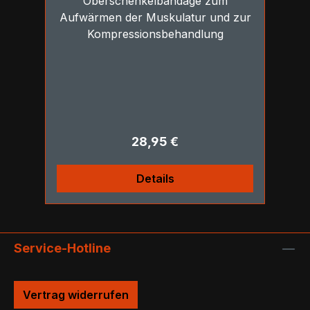
Oberschenkelbandage zum
Aufwärmen der Muskulatur und zur
Kompressionsbehandlung
Regulärer Preis:
28,95 €
Details
Service-Hotline
Vertrag widerrufen