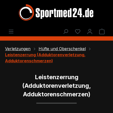
Zum Hauptinhalt springen
Du hast 0 Produ
Ware
Verletzungen
Hüfte und Oberschenkel
Leistenzerrung (Adduktorenverletzung,
Adduktorenschmerzen)
Leistenzerrung
(Adduktorenverletzung,
Adduktorenschmerzen)