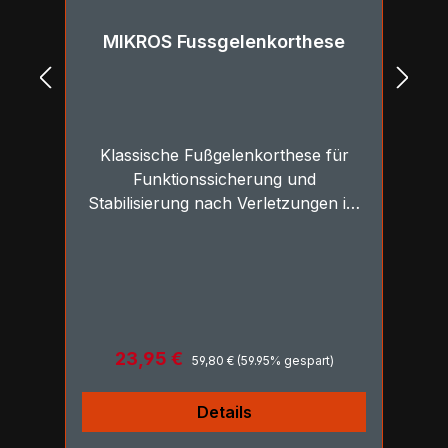
e
MIKROS Fussgelenkorthese
ür
Klassische Fußgelenkorthese für
Funktionssicherung und
 im
Stabilisierung nach Verletzungen im
OSG
Regulärer Preis:
Verkaufspreis:
23,95 €
59,80 €
(59.95% gespart)
Details