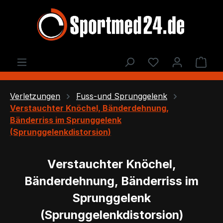
Zum Hauptinhalt springen
Du hast 0 Produ
Ware
Verletzungen
Fuss-und Sprunggelenk
Verstauchter Knöchel, Bänderdehnung,
Bänderriss im Sprunggelenk
(Sprunggelenkdistorsion)
Verstauchter Knöchel,
Bänderdehnung, Bänderriss im
Sprunggelenk
(Sprunggelenkdistorsion)